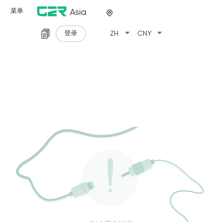
菜单
Asia
arrow_drop_down
arrow_drop_down
登录
ZH
CNY