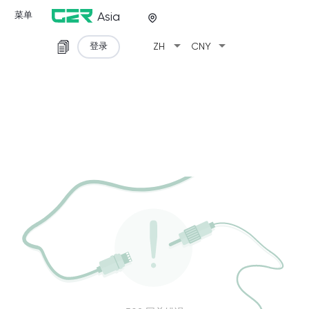
菜单
Asia
arrow_drop_down
arrow_drop_down
登录
ZH
CNY