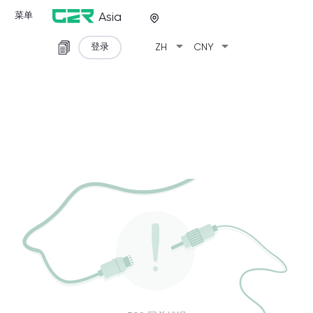
菜单
Asia
arrow_drop_down
arrow_drop_down
登录
ZH
CNY