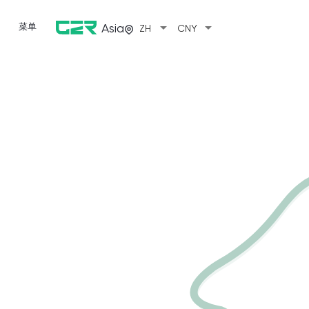
arrow_drop_down
arrow_drop_down
菜单
Asia
ZH
CNY