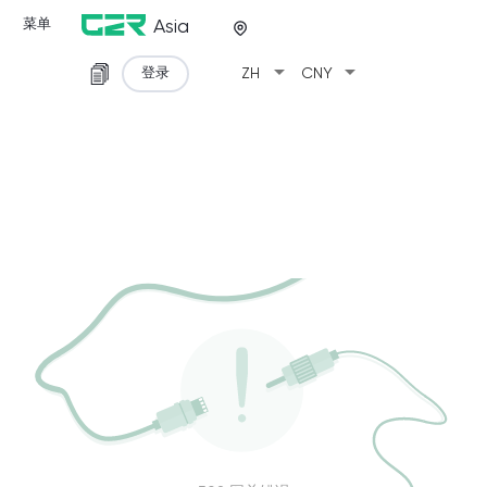
菜单
Asia
arrow_drop_down
arrow_drop_down
登录
ZH
CNY