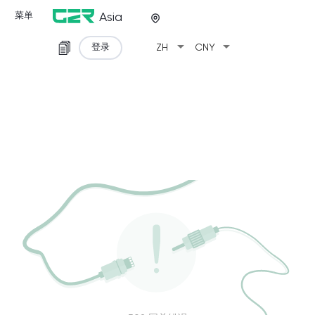
菜单
Asia
arrow_drop_down
arrow_drop_down
登录
ZH
CNY