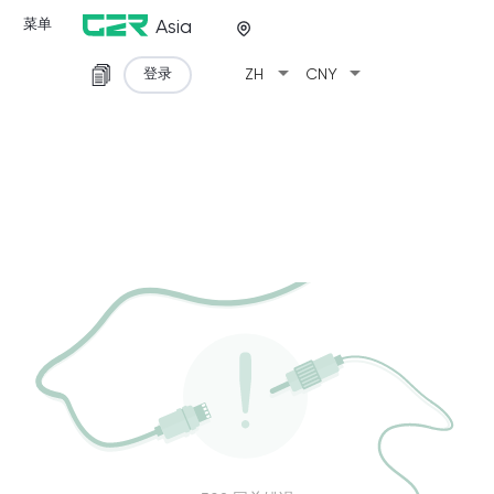
菜单
Asia
arrow_drop_down
arrow_drop_down
登录
ZH
CNY