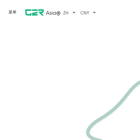
arrow_drop_down
arrow_drop_down
菜单
Asia
ZH
CNY