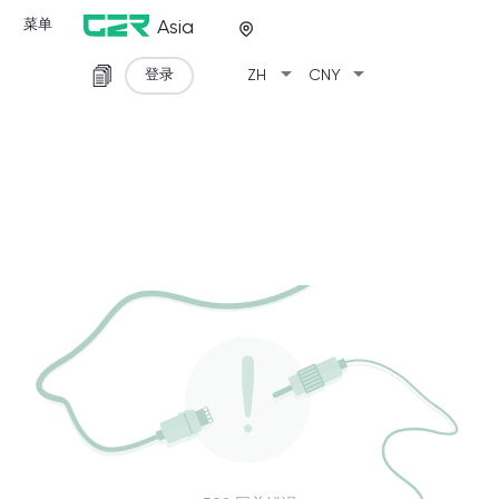
菜单
Asia
arrow_drop_down
arrow_drop_down
登录
ZH
CNY