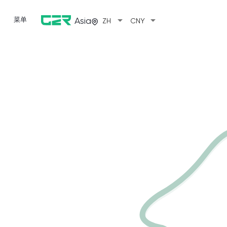
arrow_drop_down
arrow_drop_down
菜单
Asia
ZH
CNY