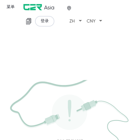
菜单
Asia
arrow_drop_down
arrow_drop_down
登录
ZH
CNY