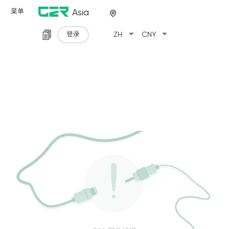
菜单
Asia
arrow_drop_down
arrow_drop_down
登录
ZH
CNY