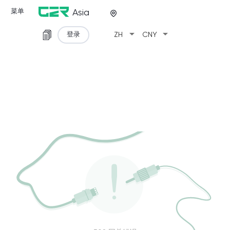
菜单
Asia
arrow_drop_down
arrow_drop_down
登录
ZH
CNY