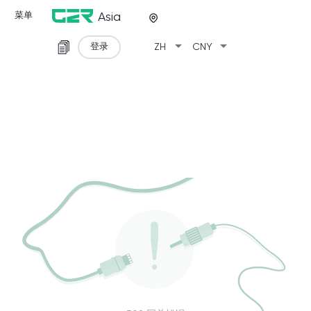
菜单
Asia
arrow_drop_down
arrow_drop_down
登录
ZH
CNY