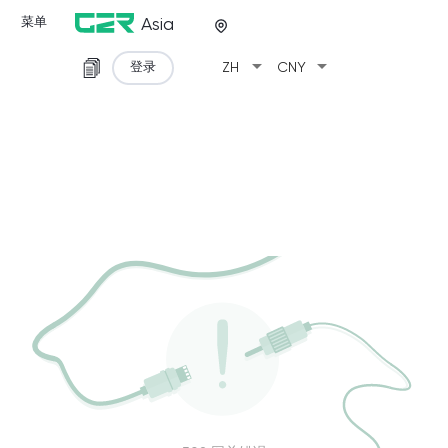
菜单
Asia
arrow_drop_down
arrow_drop_down
登录
ZH
CNY