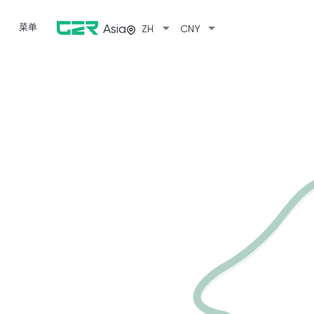
arrow_drop_down
arrow_drop_down
菜单
Asia
ZH
CNY