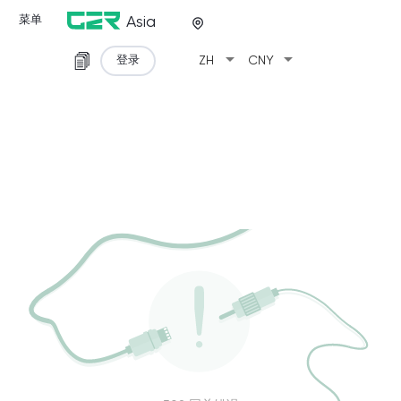
菜单
Asia
arrow_drop_down
arrow_drop_down
登录
ZH
CNY