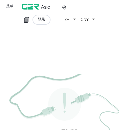
菜单
Asia
arrow_drop_down
arrow_drop_down
登录
ZH
CNY