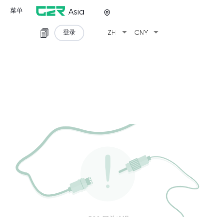
菜单
Asia
arrow_drop_down
arrow_drop_down
登录
ZH
CNY