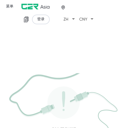
菜单
Asia
arrow_drop_down
arrow_drop_down
登录
ZH
CNY