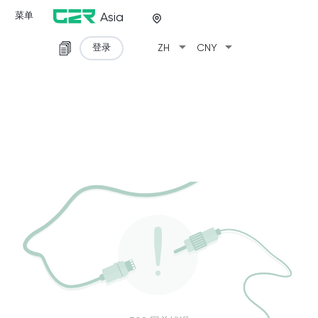
菜单
Asia
arrow_drop_down
arrow_drop_down
登录
ZH
CNY