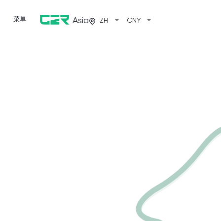
arrow_drop_down
arrow_drop_down
菜单
Asia
ZH
CNY