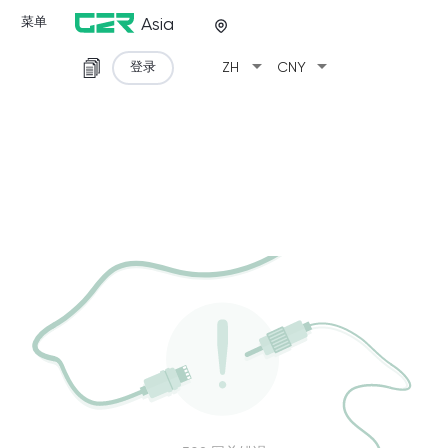
菜单
Asia
arrow_drop_down
arrow_drop_down
登录
ZH
CNY