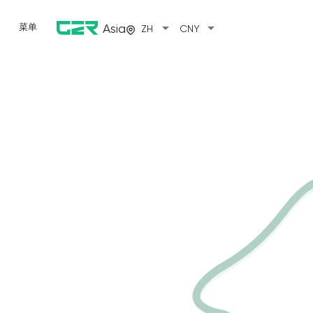
arrow_drop_down
arrow_drop_down
菜单
Asia
ZH
CNY