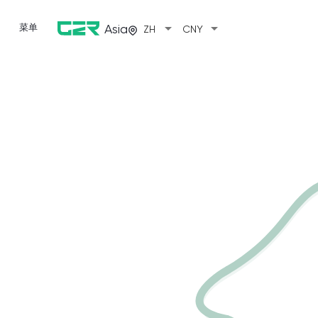
arrow_drop_down
arrow_drop_down
菜单
Asia
ZH
CNY