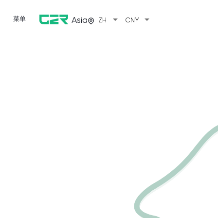
arrow_drop_down
arrow_drop_down
菜单
Asia
ZH
CNY