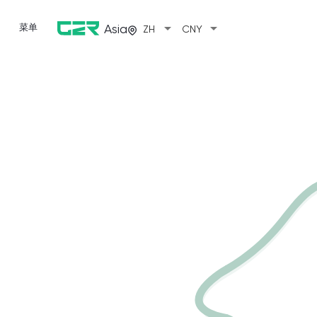
arrow_drop_down
arrow_drop_down
菜单
Asia
ZH
CNY