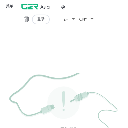
菜单
Asia
arrow_drop_down
arrow_drop_down
登录
ZH
CNY