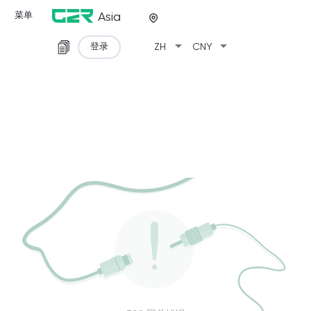
菜单
Asia
arrow_drop_down
arrow_drop_down
登录
ZH
CNY