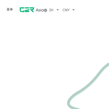
arrow_drop_down
arrow_drop_down
菜单
Asia
ZH
CNY