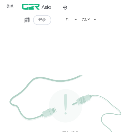
菜单
Asia
arrow_drop_down
arrow_drop_down
登录
ZH
CNY