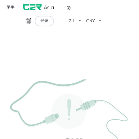
菜单
Asia
arrow_drop_down
arrow_drop_down
登录
ZH
CNY