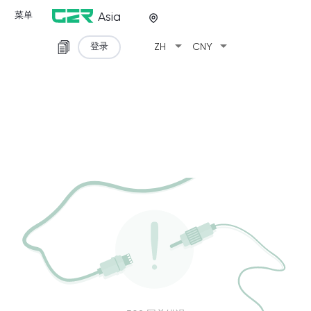
菜单
Asia
arrow_drop_down
arrow_drop_down
登录
ZH
CNY