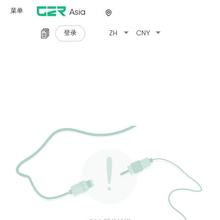
菜单
Asia
arrow_drop_down
arrow_drop_down
登录
ZH
CNY