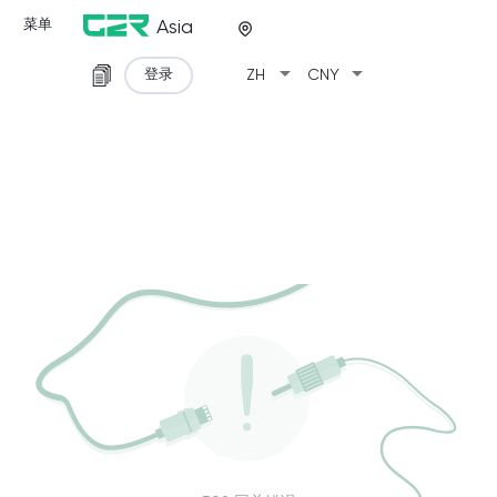
菜单
Asia
arrow_drop_down
arrow_drop_down
登录
ZH
CNY