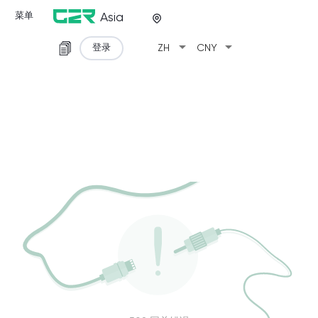
菜单
Asia
arrow_drop_down
arrow_drop_down
登录
ZH
CNY