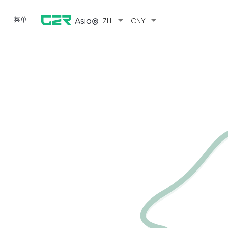
arrow_drop_down
arrow_drop_down
菜单
Asia
ZH
CNY