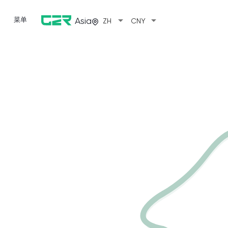
arrow_drop_down
arrow_drop_down
菜单
Asia
ZH
CNY