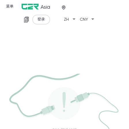
菜单
Asia
arrow_drop_down
arrow_drop_down
登录
ZH
CNY