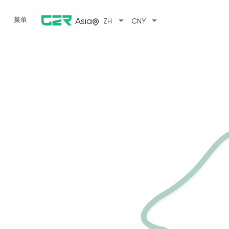
arrow_drop_down
arrow_drop_down
菜单
Asia
ZH
CNY