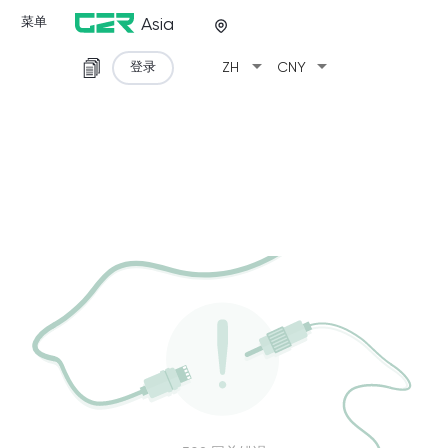
菜单
Asia
arrow_drop_down
arrow_drop_down
登录
ZH
CNY