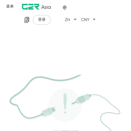
菜单
Asia
arrow_drop_down
arrow_drop_down
登录
ZH
CNY