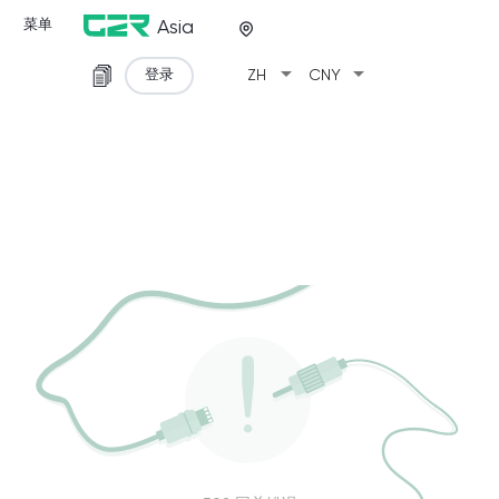
菜单
Asia
arrow_drop_down
arrow_drop_down
登录
ZH
CNY