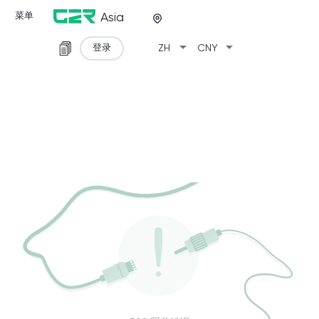
菜单
Asia
arrow_drop_down
arrow_drop_down
登录
ZH
CNY