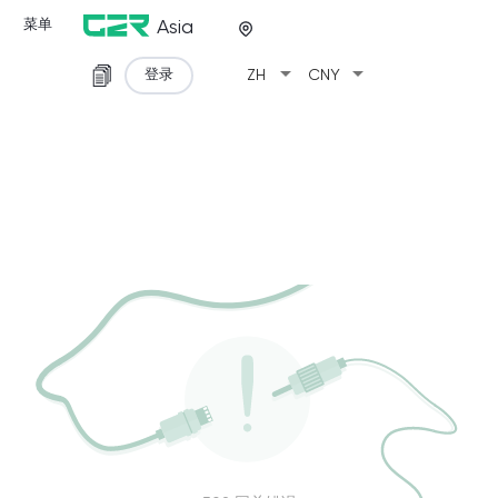
菜单
Asia
arrow_drop_down
arrow_drop_down
登录
ZH
CNY