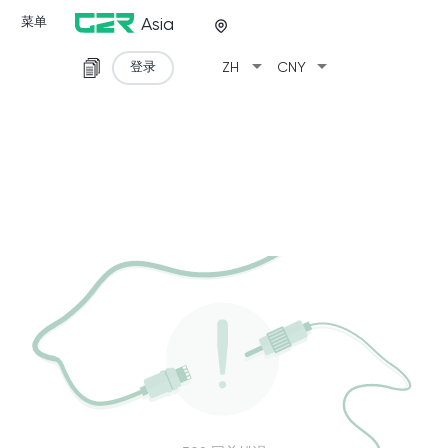
菜单
Asia
arrow_drop_down
arrow_drop_down
登录
ZH
CNY