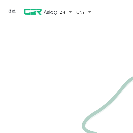
arrow_drop_down
arrow_drop_down
菜单
Asia
ZH
CNY