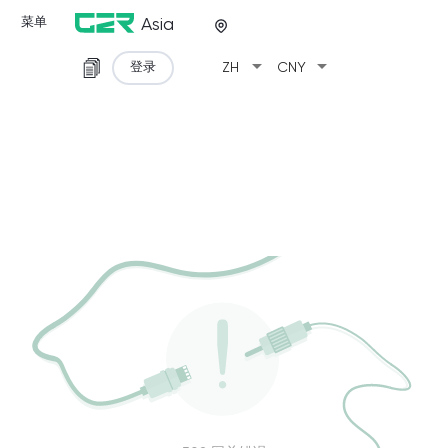
菜单
Asia
arrow_drop_down
arrow_drop_down
登录
ZH
CNY