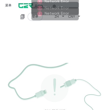
Network Error
Network Error
菜单
Asia
Network Error
arrow_drop_down
arrow_drop_down
登录
ZH
CNY