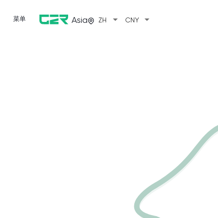
arrow_drop_down
arrow_drop_down
菜单
Asia
ZH
CNY